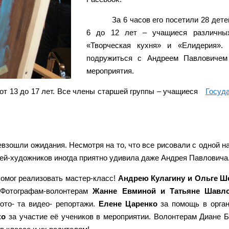
За 6 часов его посетили 28 дет
6 до 12 лет – учащиеся различных
«Творческая кухня» и «Елидерия».
подружиться с Андреем Павловичем
мероприятия.
 от 13 до 17 лет. Все члены старшей группы – учащиеся
Госуд
зошли ожидания. Несмотря на то, что все рисовали с одной на
ей-художников иногда приятно удивила даже Андрея Павловича
помог реализовать мастер-класс!
Андрею Кулагину и Ольге Ш
 Фотографам-волонтерам
Жанне Евминой и Татьяне Шавл
то- та видео- репортажи.
Елене Царенко
за помощь в орган
ко
за участие её учеников в мероприятии. Волонтерам Диане 