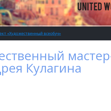
ект «Художественный всеобуч»
ественный мастер
дрея Кулагина