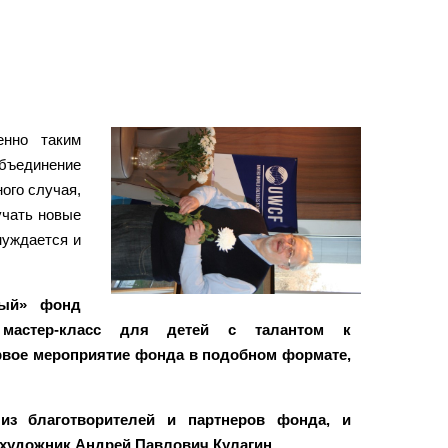
енно таким
бъединение
ого случая,
учать новые
нуждается и
вый» фонд
мастер-класс для детей с талантом к
ервое мероприятие фонда в подобном формате,
из благотворителей и партнеров фонда, и
художник Андрей Павлович Кулагин.