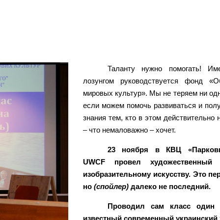
Таланту нужно помогать! Им
лозунгом руководствуется фонд «О
мировых культур». Мы не теряем ни одн
если можем помочь развиваться и пол
знания тем, кто в этом действительно 
– что немаловажно – хочет.
23 ноября в КВЦ «Парко
UWCF провел художественный 
изобразительному искусству. Это п
но
(спойлер)
далеко не последний.
Проводил сам класс один 
известный современный украинский 