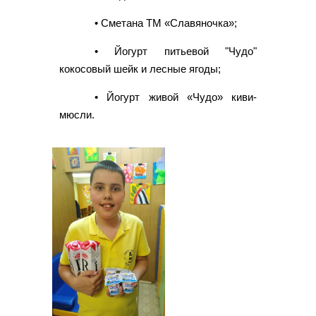
• Сметана ТМ «Славяночка»;
• Йогурт питьевой "Чудо"
кокосовый шейк и лесные ягоды;
• Йогурт живой «Чудо» киви-
мюсли.