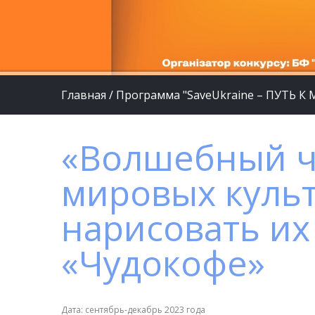
Главная
/
Программа "SaveUkraine – ПУТЬ К
«Волшебный ч
мировых куль
нарисовать их
«Чудокофе»
Дата: сентябрь-декабрь 2023 года