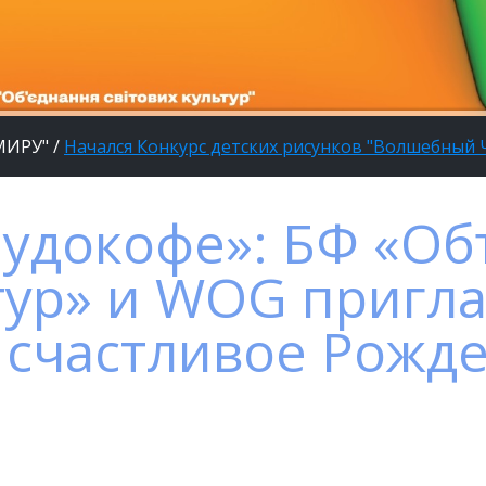
 МИРУ"
/
Начался Конкурс детских рисунков "Волшебный
удокофе»: БФ «О
тур» и WOG пригл
 счастливое Рожде