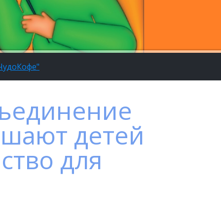
 ЧудоКофе"
бъединение
ашают детей
ство для