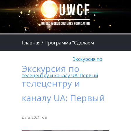
Главная
/
Программа "Сделаем
жизнь детей лучше"
/
Экскурсия по
Экскурсия по
телецентру и каналу UA: Первый
телецентру и
каналу UA: Первый
Дата: 2021 год