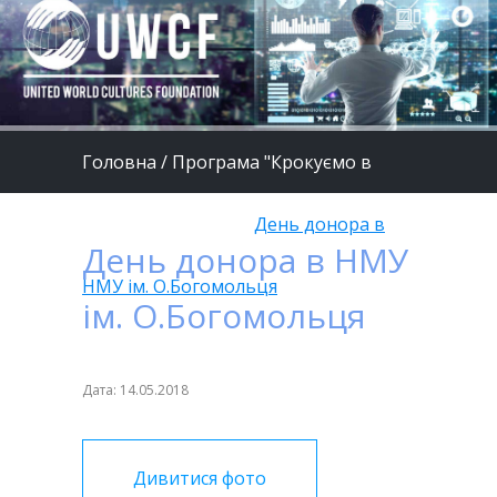
Головна
/
Програма "Крокуємо в
кораїну Здоров'я"
/
День донора в
День донора в НМУ
НМУ ім. О.Богомольця
ім. О.Богомольця
Дата: 14.05.2018
Дивитися фото