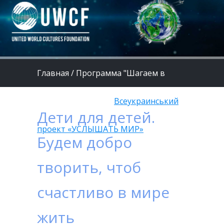
Главная
/
Программа "Шагаем в
страну Здоровья"
/
Всеукраинський
Дети для детей.
проект «УСЛЫШАТЬ МИР»
Будем добро
творить, чтоб
счастливо в мире
жить