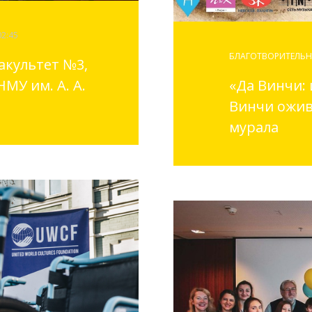
02:45
БЛАГОТВОРИТЕЛЬН
акультет №3,
МУ им. А. А.
«Да Винчи: 
Винчи оживу
мурала