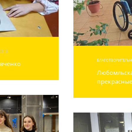
00:13
БЛАГОТВОРИТЕЛЬН
евченко
Любомльска
прекрасные