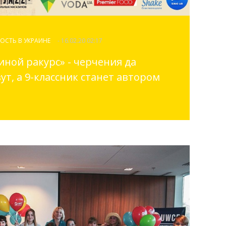
ОСТЬ В УКРАИНЕ
- 16.02.20 02:17
иной ракурс» - черчения да
т, а 9-классник станет автором