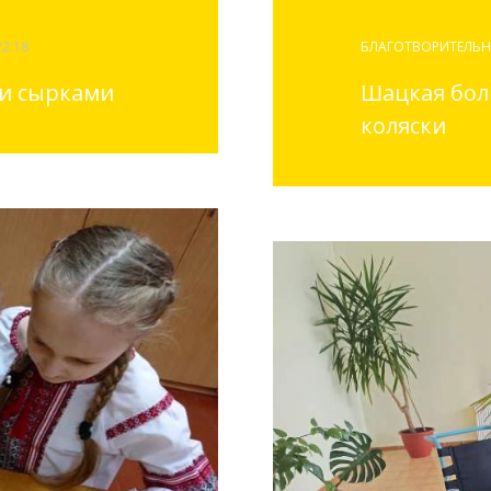
22:18
БЛАГОТВОРИТЕЛЬН
 и сырками
Шацкая бол
коляски