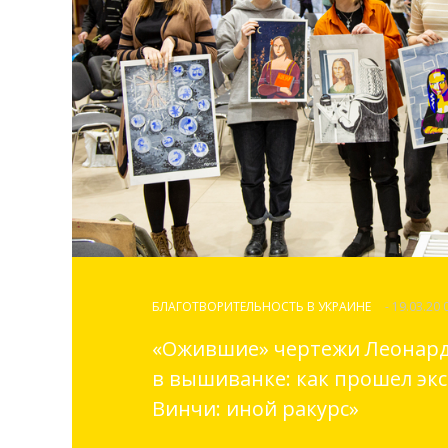
БЛАГОТВОРИТЕЛЬНОСТЬ В УКРАИНЕ
- 19.03.20 
«Ожившие» чертежи Леонард
в вышиванке: как прошел экс
Винчи: иной ракурс»