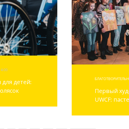
14:00
БЛАГОТВОРИТЕЛЬН
 для детей:
колясок
Первый худ
UWCF: пасте