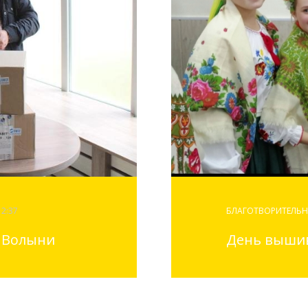
12:37
БЛАГОТВОРИТЕЛЬН
 Волыни
День выши