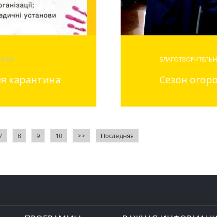
16:00
БЛАГОТВОРИТЕЛЬН
мя карантина
Сезон огор
7
8
9
10
>>
Последняя