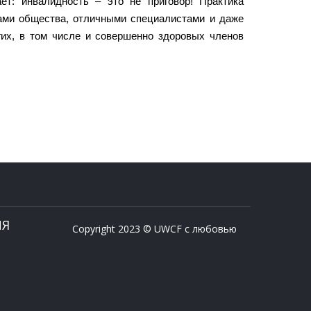
т: инвалидность – это не приговор! Практика
ами общества, отличными специалистами и даже
их, в том числе и совершенно здоровых членов
ИЯ
Copyright 2023 © UWCF с любовью