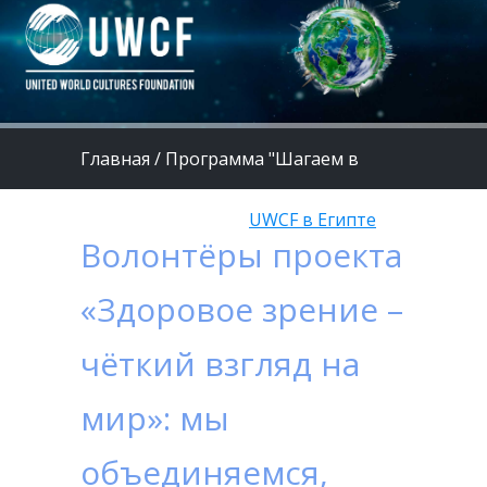
Главная
/
Программа "Шагаем в
страну Здоровье"
/
UWCF в Египте
Волонтёры проекта
«Здоровое зрение –
чёткий взгляд на
мир»: мы
объединяемся,