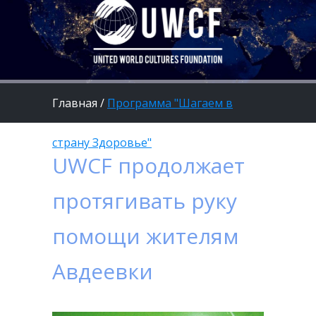
Главная
/
Программа "Шагаем в
страну Здоровье"
UWCF продолжает
протягивать руку
помощи жителям
Авдеевки