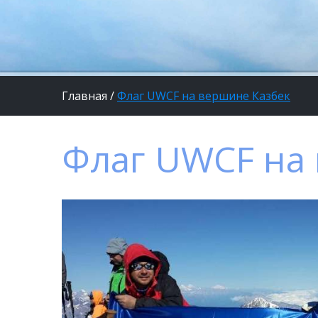
Главная
/
Флаг UWCF на вершине Казбек
Флаг UWCF на