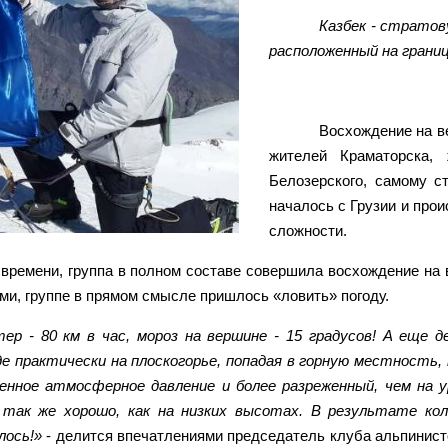
Казбек - стратов
расположенный на границ
Восхождение на ве
жителей Краматорска,
Белозерского, самому с
началось с Грузии и про
сложности.
у времени, группа в полном составе совершила восхождение на
и, группе в прямом смысле пришлось «ловить» погоду.
ер - 80 км в час, мороз на вершине - 15 градусов! А еще
е практически на плоскогорье, попадая в горную местность
енное атмосферное давление и более разреженный, чем на у
 так же хорошо, как на низких высотах. В результате ко
лось!»
- делится впечатлениями председатель клуба альпинисто