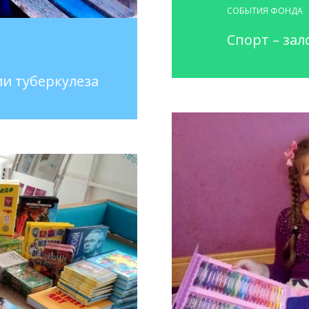
СОБЫТИЯ ФОНДА
Спорт – зал
и туберкулеза