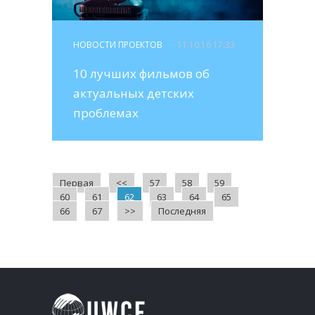
НОВОСТИ ПРОЕКТОВ
- 11.10.16 17:33
10 лучших фильмов об
актуальных детских
проблемах
Первая
<<
57
58
59
60
61
62
63
64
65
66
67
>>
Последняя