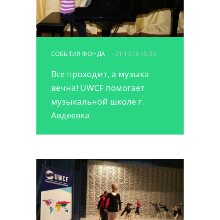
СОБЫТИЯ ФОНДА
- 21.10.16 15:30
Все проходит, а музыка
вечна! UWCF помогает
музыкальной школе г.
Авдеевка