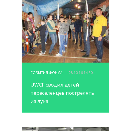
СОБЫТИЯ ФОНДА
- 28.10.16 14:50
UWCF сводил детей
переселенцев пострелять
из лука