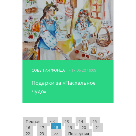
СОБЫТИЯ ФОНДА
- 17.06.20 19:09
Подарки за «Пасхальное
чудо»
Первая
<<
13
14
15
16
17
18
19
20
21
22
23
>>
Последняя