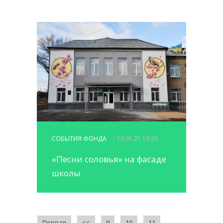
СОБЫТИЯ ФОНДА
- 19.01.21 19:29
«Песни соловья» на фасаде
школы
Первая
<<
9
10
11