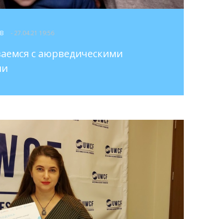
ОВ
- 27.04.21 19:56
аемся с аюрведическими
ми