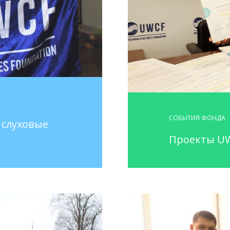
СОБЫТИЯ ФОНДА
 слуховые
Проекты UW